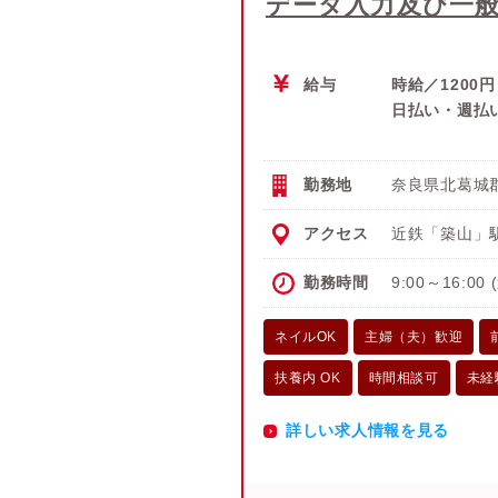
データ入力及び一
給与
時給／1200円
日払い・週払
勤務地
奈良県北葛城
アクセス
近鉄「築山」
勤務時間
9:00～16:00
ネイルOK
主婦（夫）歓迎
扶養内 OK
時間相談可
未経
詳しい求人情報を見る