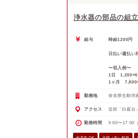
浄水器の部品の組
給与
時給1200円
日払い週払い
〜収入例〜
1日 1,200×
1ヶ月 7,800
勤務地
奈良県生駒市
アクセス
近鉄「白庭台
勤務時間
9:00〜17:
中高年 OK
主婦（夫）歓迎