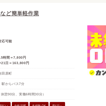
立など簡単軽作業
対応可能
6.5時間＝7,800円
×21日＝163,800円
南田原町
」駅からバス7分
00（休憩90分、実働6時間30分）
前払い
女性活躍
未経験 OK
週4日～