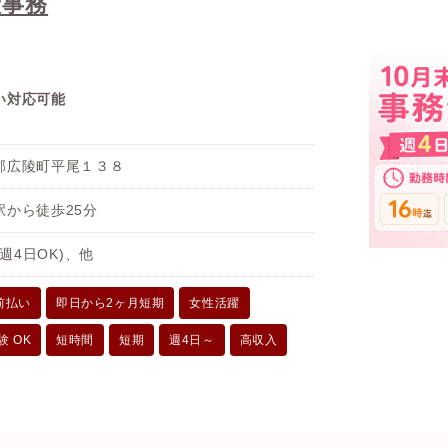
般事務
い対応可能
郡広陵町平尾１３８
駅から徒歩25分
 (週4日OK)、他
前払い
即日から2ヶ月短期
女性活躍
験 OK
短時間
短期
週4日～
高収入