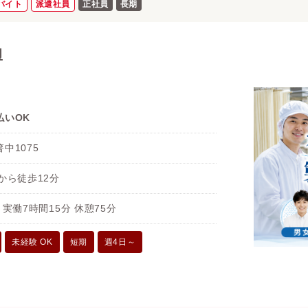
バイト
派遣社員
正社員
長期
助
払いOK
中1075
から徒歩12分
0 実働7時間15分 休憩75分
未経験 OK
短期
週4日～