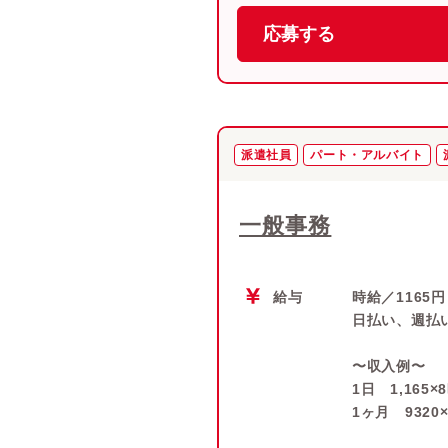
応募する
派遣社員
パート・アルバイト
一般事務
給与
時給／1165円
日払い、週払
〜収入例〜
1日 1,165×
1ヶ月 9320×