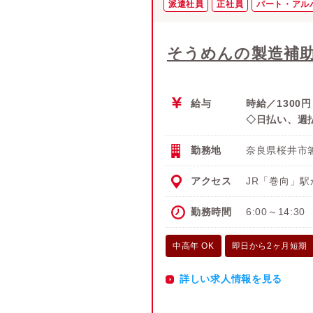
派遣社員
正社員
パート・アル
そうめんの製造補
給与
時給／1300円
◇日払い、週
勤務地
奈良県桜井市箸
アクセス
JR「巻向」駅
勤務時間
6:00～14:3
中高年 OK
即日から2ヶ月短期
詳しい求人情報を見る