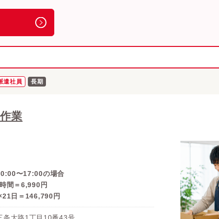
派遣社員
長期
作業
:00〜17:00の場合
6時間＝6,990円
×21日＝146,790円
条大路1丁目10番43号